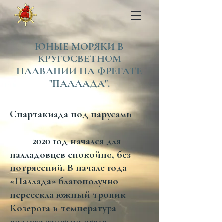
ЮНЫЕ МОРЯКИ В
КРУГОСВЕТНОМ
ПЛАВАНИИ НА
ФРЕГАТЕ
"ПАЛЛАДА".
Спартакиада под парусами
2020 год начался для
палладовцев спокойно, без
потрясений. В начале года
«Паллада» благополучно
пересекла южный тропик
Козерога и температура
воздуха заметно стала