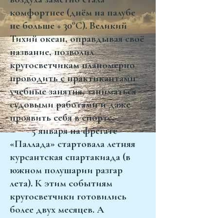
комфортнее (днём на палубе
не больше + 30°С). Великий
Тихий океан, оправдывая своё
название, позволил
кругосветчикам планомерно
проводить с практикантами
учебные занятия, заниматься
судовыми работами и даже
проявить себя в спорте.
5 января на фрегате
«Паллада» стартовала летняя
курсантская спартакиада (в
южном полушарии разгар
лета). К этим событиям
кругосветчики готовились
более двух месяцев. А