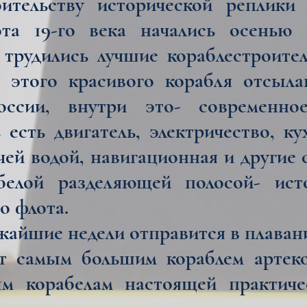
ельству исторической реплики 
та 19-го века начались осенью 
трудились лучшие кораблестроител
 этого красивого корабля отсыл
оссии, внутри это- современн
 есть двигатель, электричество, к
чей водой, навигационная и другие
елой разделяющей полосой- исто
о флота.
айшие недели отправится в плаван
ет самым большим кораблем артек
м корабелам настоящей практиче