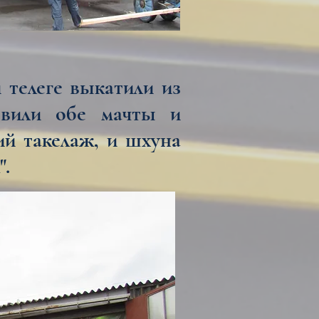
 телеге выкатили из
овили обе мачты и
ий такелаж, и шхуна
".