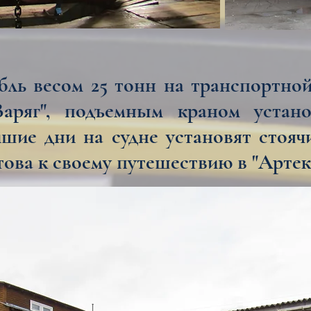
ль весом 25 тонн на транспортной
Варяг", подъемным краном устан
шие дни на судне установят стояч
това к своему путешествию в "Артек