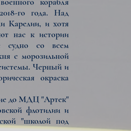
военного корабля
2018-го года. Над
и Карелии, и хотя
ают нас к истории
ое судно со всем
ухня с морозильной
 системы.
Черный и
рическая окраска
ие до МДЦ "Артек"
овской флотилии и
ской "школой под