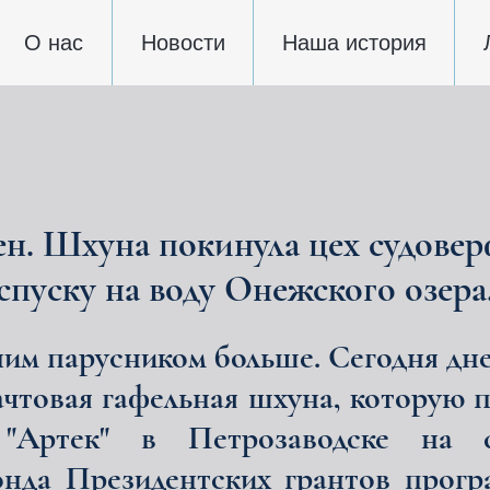
О нас
Новости
Наша история
н. Шхуна покинула цех судовер
спуску на воду Онежского озера
ним парусником больше. Сегодня дн
ачтовая гафельная шхуна, которую
Артек" в Петрозаводске на су
нда Президентских грантов прог