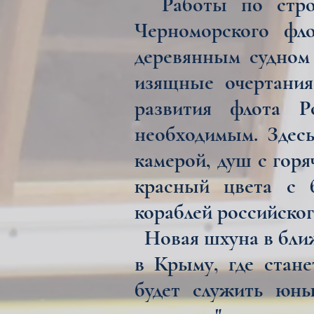
Работы по строит
Черноморского фло
деревянным судном 
изящные очертания
развития флота Р
необходимым. Здесь
камерой, душ с горя
красный цвета с б
кораблей российског
Новая шхуна в ближ
в Крыму, где стан
будет служить юны