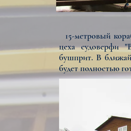
15-метровый кораб
цеха судоверфи "
бушприт. В ближай
будет полностью го