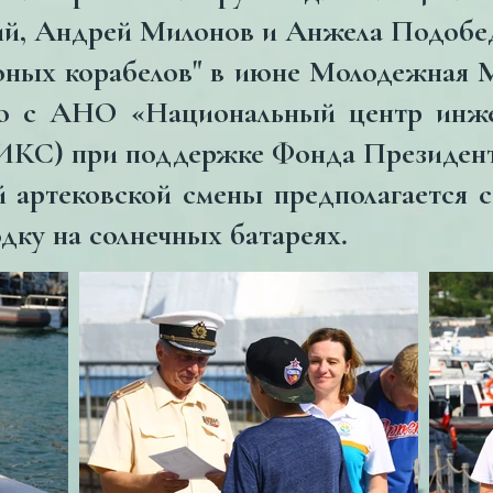
ий, Андрей Милонов и Анжела Подобе
ных корабелов" в июне Молодежная М
тно с АНО «Национальный центр инж
ИКС) при поддержке Фонда Президент
 артековской смены предполагается с
дку на солнечных батареях.