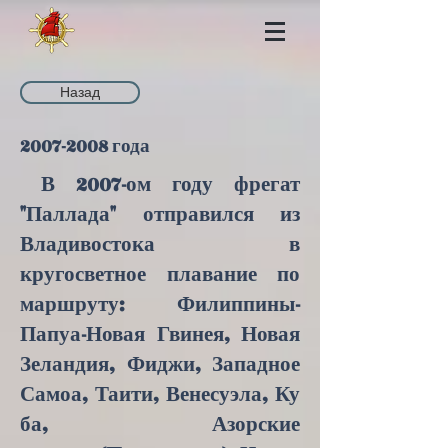
Назад
2007-2008
года
В 2007-ом году фрегат
"Паллада" отправился из
Владивостока в
кругосветное плавание по
маршруту: Филиппины-
Папуа-Новая Гвинея
,
Новая
Зеландия
,
Фиджи
,
Западное
Самоа
,
Таити
,
Венесуэла
,
Ку
ба
,
Азорские