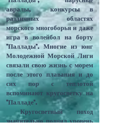
"Паллады", парусные
авралы, конкурсы в
различных областях
морского многоборья и даже
игра в волейбол на борту
"Паллады". Многие из юнг
Молодежной Морской Лиги
связали свою жизнь с морем
после этого плавания и до
сих пор с теплотой
вспоминают кругосветку на
"Палладе".
Кругосветный поход
значительно поднял уровень
авторитета России в мире и