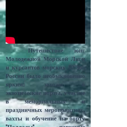
Путешествие юнг
Молодежной Морской Лиги
и курсантов морских ВУЗов
России было необыкновенно
ярким: заходы в
экзотические порты, участие
в мемориальных и
праздничных мероприятиях,
вахты и обучение на борту