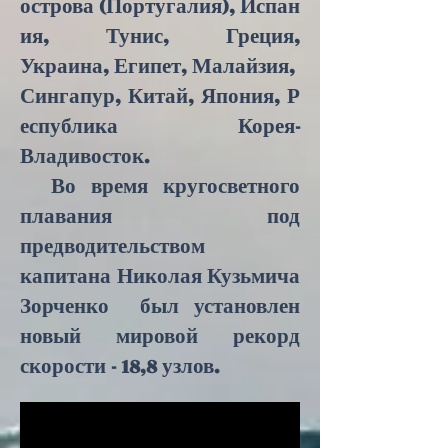
острова
(
Португалия
),
Испан
ия
,
Тунис
,
Греция
,
Украина,
Египет
,
Малайзия
,
Сингапур
,
Китай
,
Япония
,
Р
еспублика Корея-
Владивосток
.
Во время кругосветного
плавания под
предводительством
капитана Николая Кузьмича
Зорченко был установлен
новый мировой рекорд
скорости - 18,8 узлов.